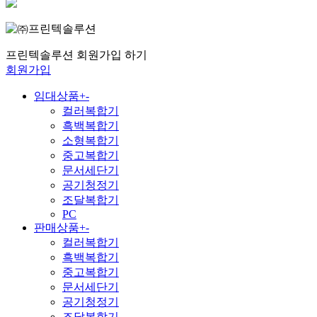
프린텍솔루션 회원가입 하기
회원가입
임대상품
+
-
컬러복합기
흑백복합기
소형복합기
중고복합기
문서세단기
공기청정기
조달복합기
PC
판매상품
+
-
컬러복합기
흑백복합기
중고복합기
문서세단기
공기청정기
조달복합기