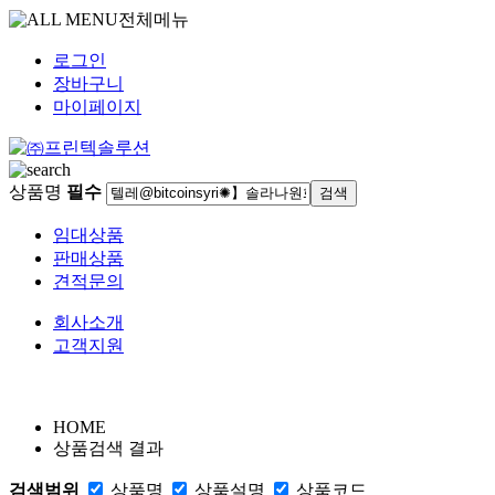
전체메뉴
로그인
장바구니
마이페이지
상품명
필수
임대상품
판매상품
견적문의
회사소개
고객지원
HOME
상품검색 결과
검색범위
상품명
상품
설명
상품
코드