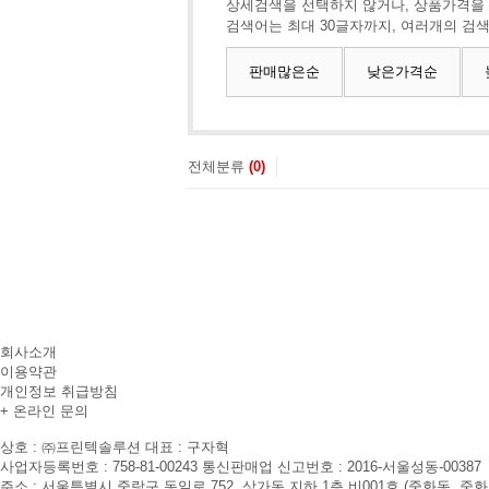
상세검색을 선택하지 않거나, 상품가격을
검색어는 최대 30글자까지, 여러개의 검
판매많은순
낮은가격순
전체분류
(0)
회사소개
이용약관
개인정보 취급방침
+ 온라인 문의
상호 : ㈜프린텍솔루션
대표 : 구자혁
사업자등록번호 : 758-81-00243
통신판매업 신고번호 : 2016-서울성동-00387
주소 : 서울특별시 중랑구 동일로 752, 상가동 지하 1층 비001호 (중화동, 