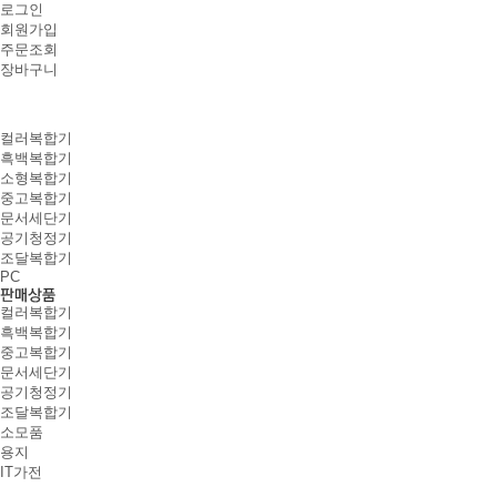
로그인
회원가입
주문조회
장바구니
컬러복합기
흑백복합기
소형복합기
중고복합기
문서세단기
공기청정기
조달복합기
PC
컬러복합기
흑백복합기
중고복합기
문서세단기
공기청정기
조달복합기
소모품
용지
IT가전