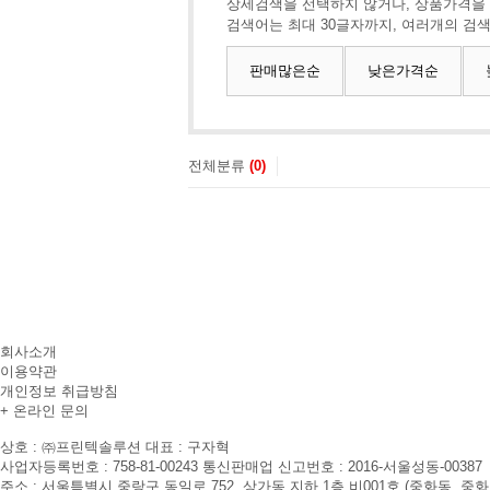
상세검색을 선택하지 않거나, 상품가격을
검색어는 최대 30글자까지, 여러개의 검
판매많은순
낮은가격순
전체분류
(0)
회사소개
이용약관
개인정보 취급방침
+ 온라인 문의
상호 : ㈜프린텍솔루션
대표 : 구자혁
사업자등록번호 : 758-81-00243
통신판매업 신고번호 : 2016-서울성동-00387
주소 : 서울특별시 중랑구 동일로 752, 상가동 지하 1층 비001호 (중화동, 