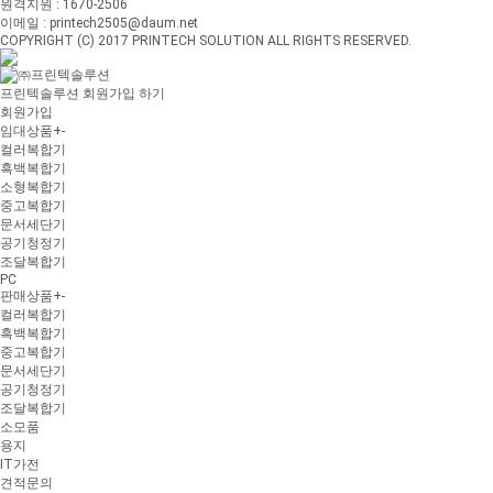
원격지원 : 1670-2506
이메일 : printech2505@daum.net
COPYRIGHT (C) 2017 PRINTECH SOLUTION ALL RIGHTS RESERVED.
프린텍솔루션 회원가입 하기
회원가입
임대상품
+
-
컬러복합기
흑백복합기
소형복합기
중고복합기
문서세단기
공기청정기
조달복합기
PC
판매상품
+
-
컬러복합기
흑백복합기
중고복합기
문서세단기
공기청정기
조달복합기
소모품
용지
IT가전
견적문의