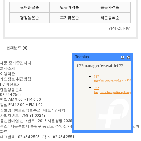
판매많은순
낮은가격순
높은가격순
평점높은순
후기많은순
최근등록순
검색 결과
0
건
전체분류
(0)
Tocplus
제품 준비중입니다.
회사소개
이용약관
개인정보 취급방침
PC 버전보기
렌탈상담문의
02-464-2505
평일 AM 9:00 ~ PM 6:00
점심 PM 12:00 ~ PM 1:00
상호명 : ㈜프린텍솔루션 | 대표 : 구자혁
사업자번호 : 758-81-00243
통신판매업 신고번호 : 2016-서울성동-00387
주소 : 서울특별시 중랑구 동일로 752, 상가동 지하 1층 비001호 (중화동, 중화한신아
파트)
대표번호 : 02-464-2505 | 팩스 : 02-464-2551