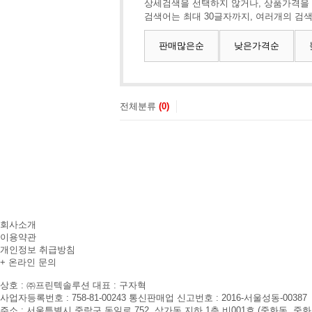
상세검색을 선택하지 않거나, 상품가격을
검색어는 최대 30글자까지, 여러개의 검
판매많은순
낮은가격순
전체분류
(0)
회사소개
이용약관
개인정보 취급방침
+ 온라인 문의
상호 : ㈜프린텍솔루션
대표 : 구자혁
사업자등록번호 : 758-81-00243
통신판매업 신고번호 : 2016-서울성동-00387
주소 : 서울특별시 중랑구 동일로 752, 상가동 지하 1층 비001호 (중화동, 