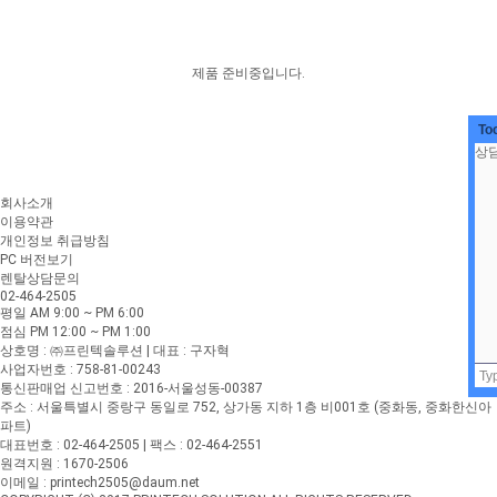
제품 준비중입니다.
To
회사소개
이용약관
개인정보 취급방침
PC 버전보기
렌탈상담문의
02-464-2505
평일 AM 9:00 ~ PM 6:00
점심 PM 12:00 ~ PM 1:00
상호명 : ㈜프린텍솔루션 | 대표 : 구자혁
사업자번호 : 758-81-00243
통신판매업 신고번호 : 2016-서울성동-00387
주소 : 서울특별시 중랑구 동일로 752, 상가동 지하 1층 비001호 (중화동, 중화한신아
파트)
대표번호 : 02-464-2505 | 팩스 : 02-464-2551
원격지원 : 1670-2506
이메일 : printech2505@daum.net