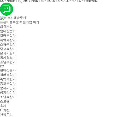
COPYRIGHT (C) 2017 PRINTECH SOLUTION ALL RIGHTS RESERVED.
프린텍솔루션 회원가입 하기
회원가입
임대상품
+
-
컬러복합기
흑백복합기
소형복합기
중고복합기
문서세단기
공기청정기
조달복합기
PC
판매상품
+
-
컬러복합기
흑백복합기
중고복합기
문서세단기
공기청정기
조달복합기
소모품
용지
IT가전
견적문의