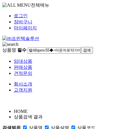
전체메뉴
로그인
장바구니
마이페이지
상품명
필수
임대상품
판매상품
견적문의
회사소개
고객지원
HOME
상품검색 결과
검색범위
상품명
상품
설명
상품
코드