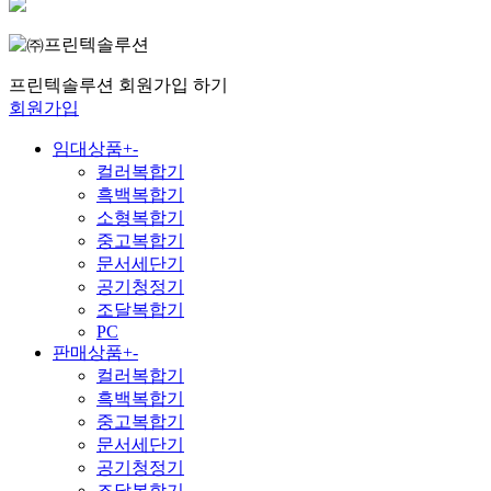
프린텍솔루션 회원가입 하기
회원가입
임대상품
+
-
컬러복합기
흑백복합기
소형복합기
중고복합기
문서세단기
공기청정기
조달복합기
PC
판매상품
+
-
컬러복합기
흑백복합기
중고복합기
문서세단기
공기청정기
조달복합기